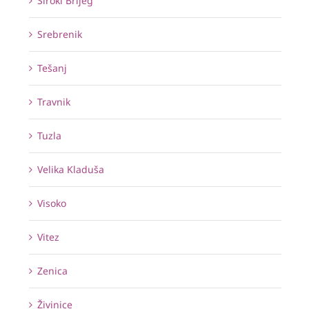
Široki Brijeg
Srebrenik
Tešanj
Travnik
Tuzla
Velika Kladuša
Visoko
Vitez
Zenica
Živinice