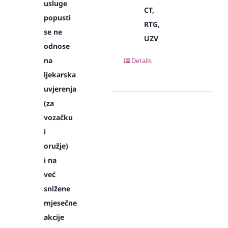
usluge
CT,
popusti
RTG,
se ne
UZV
odnose
na
Details
ljekarska
uvjerenja
(za
vozačku
i
oružje)
i na
već
snižene
mjesečne
akcije