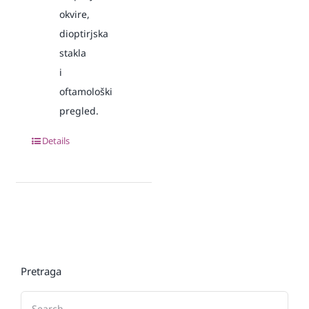
okvire,
dioptirjska
stakla
i
oftamološki
pregled.
Details
Pretraga