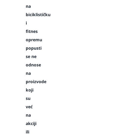
na
biciklističku
i
fitnes
opremu
popusti
se ne
odnose
na
proizvode
koji
su
već
na
akciji
ili