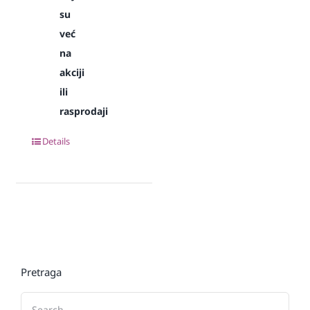
su
već
na
akciji
ili
rasprodaji
Details
Pretraga