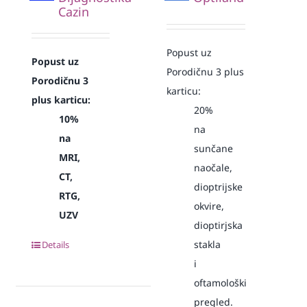
Cazin
Popust uz
Popust uz
Porodičnu 3 plus
Porodičnu 3
karticu:
plus karticu:
20%
10%
na
na
sunčane
MRI,
naočale,
CT,
dioptrijske
RTG,
okvire,
UZV
dioptirjska
stakla
Details
i
oftamološki
pregled.