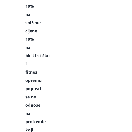
10%
na
snižene
cijene
10%
na
biciklističku
i
fitnes
opremu
popusti
se ne
odnose
na
proizvode
koji