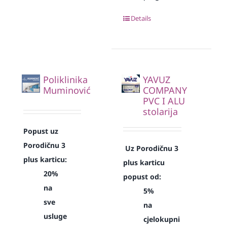
Details
Poliklinika
YAVUZ
Muminović
COMPANY
PVC I ALU
stolarija
Popust uz
Porodičnu 3
Uz Porodičnu 3
plus karticu:
plus karticu
20%
popust od:
na
5%
sve
na
usluge
cjelokupni