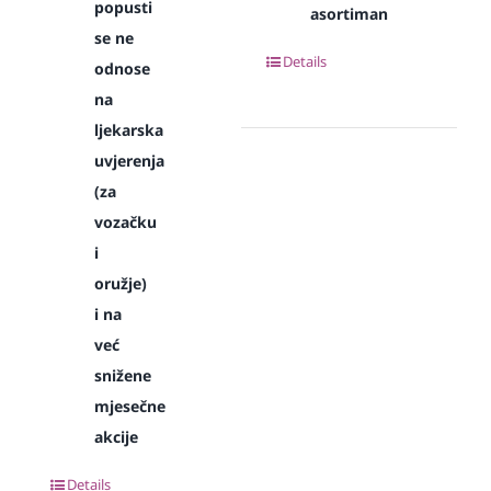
popusti
asortiman
se ne
Details
odnose
na
ljekarska
uvjerenja
(za
vozačku
i
oružje)
i na
već
snižene
mjesečne
akcije
Details