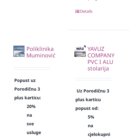
Details
Poliklinika
YAVUZ
Muminović
COMPANY
PVC I ALU
stolarija
Popust uz
Porodičnu 3
Uz Porodičnu 3
plus karticu:
plus karticu
20%
popust od:
na
5%
sve
na
usluge
cjelokupni