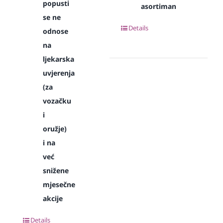
popusti
asortiman
se ne
Details
odnose
na
ljekarska
uvjerenja
(za
vozačku
i
oružje)
i na
već
snižene
mjesečne
akcije
Details