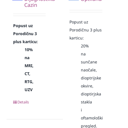
Cazin
Popust uz
Popust uz
Porodičnu 3 plus
Porodičnu 3
karticu:
plus karticu:
20%
10%
na
na
sunčane
MRI,
naočale,
CT,
dioptrijske
RTG,
okvire,
UZV
dioptirjska
stakla
Details
i
oftamološki
pregled.