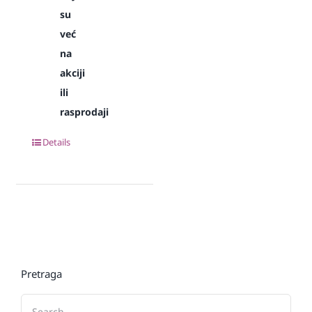
su
već
na
akciji
ili
rasprodaji
Details
Pretraga