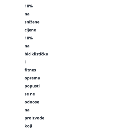
10%
na
snižene
cijene
10%
na
biciklističku
i
fitnes
opremu
popusti
se ne
odnose
na
proizvode
koji