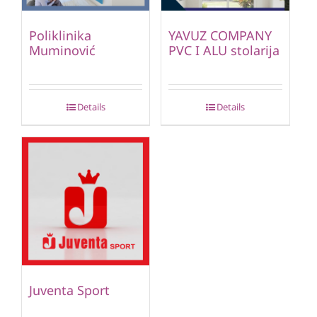
Poliklinika
YAVUZ COMPANY
Muminović
PVC I ALU stolarija
Details
Details
Juventa Sport