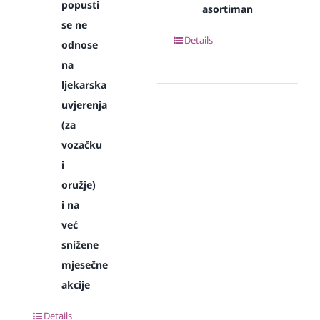
popusti
asortiman
se ne
Details
odnose
na
ljekarska
uvjerenja
(za
vozačku
i
oružje)
i na
već
snižene
mjesečne
akcije
Details