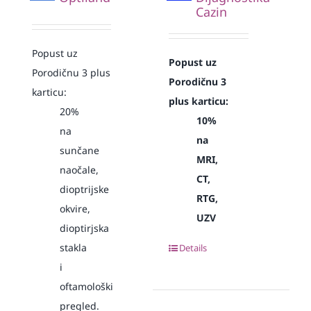
Cazin
Popust uz
Popust uz
Porodičnu 3 plus
Porodičnu 3
karticu:
plus karticu:
20%
10%
na
na
sunčane
MRI,
naočale,
CT,
dioptrijske
RTG,
okvire,
UZV
dioptirjska
stakla
Details
i
oftamološki
pregled.