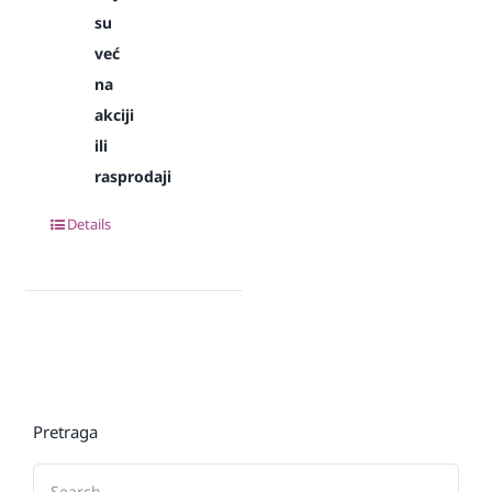
su
već
na
akciji
ili
rasprodaji
Details
Pretraga