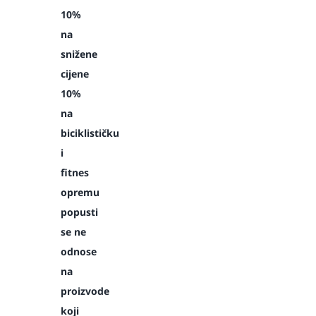
10%
na
snižene
cijene
10%
na
biciklističku
i
fitnes
opremu
popusti
se ne
odnose
na
proizvode
koji