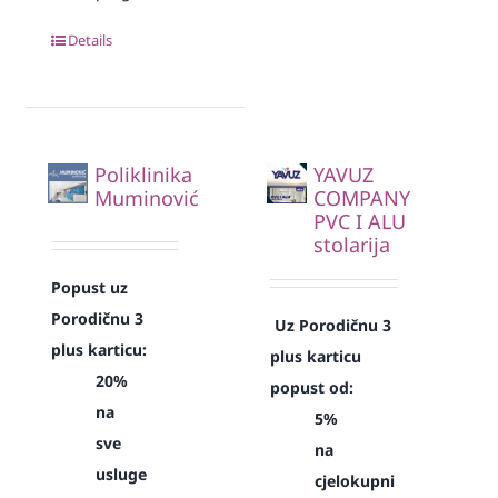
Details
Poliklinika
YAVUZ
Muminović
COMPANY
PVC I ALU
stolarija
Popust uz
Porodičnu 3
Uz Porodičnu 3
plus karticu:
plus karticu
20%
popust od:
na
5%
sve
na
usluge
cjelokupni