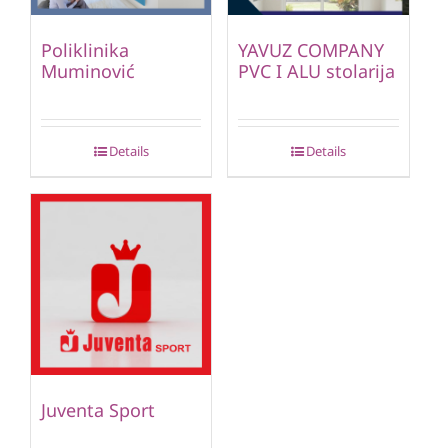
Poliklinika
YAVUZ COMPANY
Muminović
PVC I ALU stolarija
Details
Details
Juventa Sport