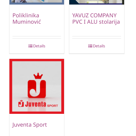
Poliklinika
YAVUZ COMPANY
Muminović
PVC I ALU stolarija
Details
Details
Juventa Sport