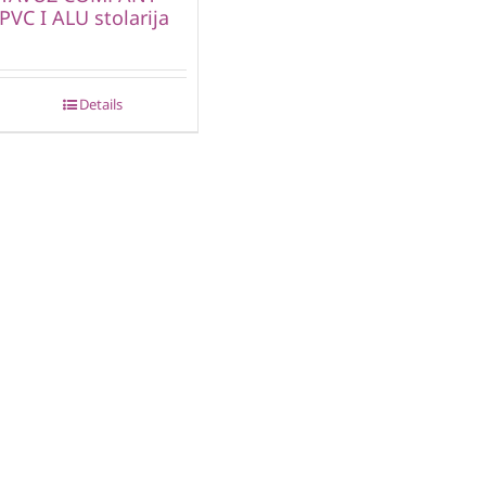
PVC I ALU stolarija
Details