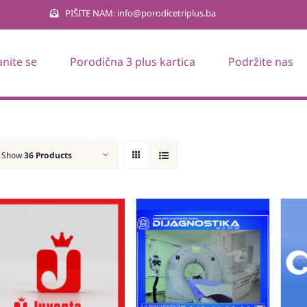
PIŠITE NAM: info@porodicetriplus.ba
anite se
Porodična 3 plus kartica
Podržite nas
Show
36 Products