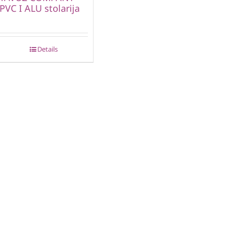
PVC I ALU stolarija
Details