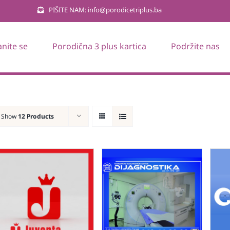
PIŠITE NAM: info@porodicetriplus.ba
anite se
Porodična 3 plus kartica
Podržite nas
Show
12 Products