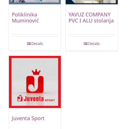
Poliklinika
YAVUZ COMPANY
Muminović
PVC I ALU stolarija
Details
Details
Juventa Sport