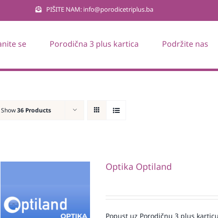
PIŠITE NAM: info@porodicetriplus.ba
anite se
Porodična 3 plus kartica
Podržite nas
Show
36 Products
Optika Optiland
Popust uz Porodičnu 3 plus karticu