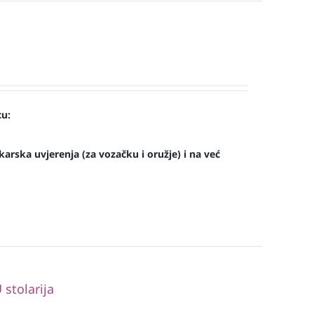
cu:
arska uvjerenja (za vozačku i oružje) i na već
stolarija