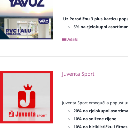
Uz Porodičnu 3 plus karticu popu
5% na cjelokupni asortima
Details
Juventa Sport
Juventa Sport omogućila popust uz
20% na cjelokupni asortim
10% na snižene cijene
10% na biciklističku i fitn