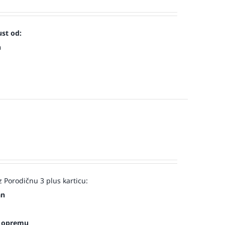
st od:
n
 Porodičnu 3 plus karticu:
an
es opremu