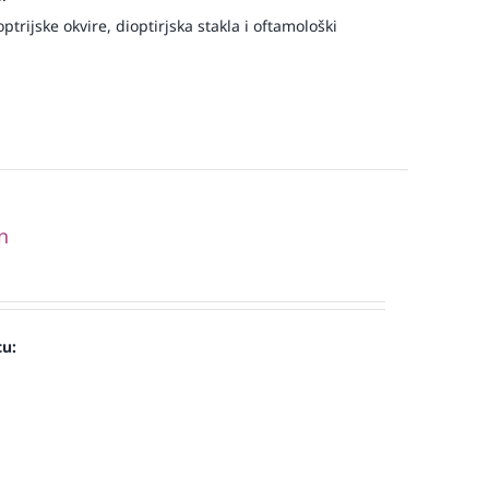
rijske okvire, dioptirjska stakla i oftamološki
n
cu: