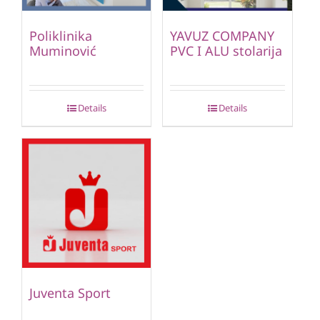
Poliklinika
YAVUZ COMPANY
Muminović
PVC I ALU stolarija
Details
Details
Juventa Sport