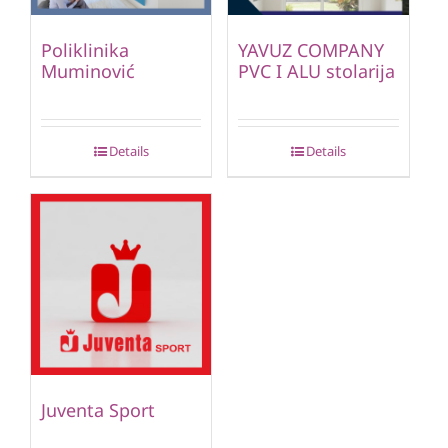
Poliklinika
YAVUZ COMPANY
Muminović
PVC I ALU stolarija
Details
Details
Juventa Sport