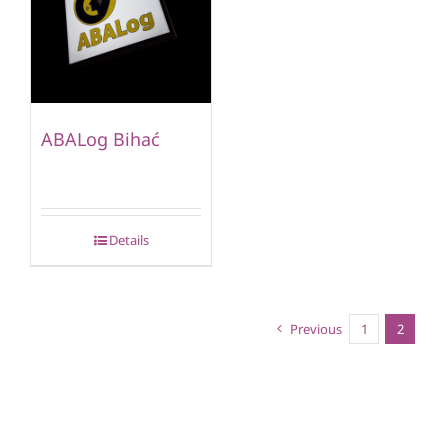
ABALog Bihać
Details
Previous
1
2