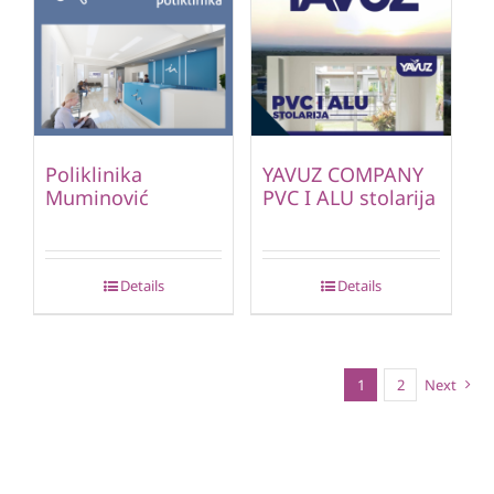
Poliklinika
YAVUZ COMPANY
Muminović
PVC I ALU stolarija
Details
Details
1
2
Next