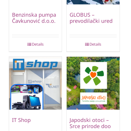
Benzinska pumpa
GLOBUS –
Čavkunović d.o.o.
prevodilački ured
Details
Details
IT Shop
Japodski otoci –
Srce prirode doo