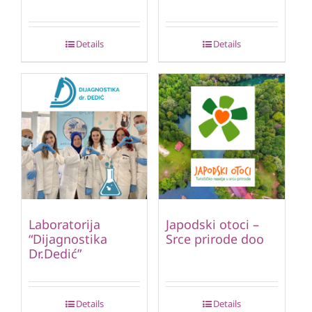
Details
Details
Laboratorija
Japodski otoci –
“Dijagnostika
Srce prirode doo
Dr.Dedić”
Details
Details