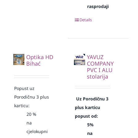
rasprodaji
Details
Optika HD
YAVUZ
Bihać
COMPANY
PVC I ALU
stolarija
Popust uz
Porodičnu 3 plus
Uz Porodičnu 3
karticu:
plus karticu
20 %
popust od:
na
5%
cjelokupni
na