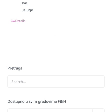
sve
usluge
Details
Pretraga
Dostupno u svim gradovima FBiH