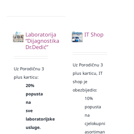
Laboratorija
IT Shop
“Dijagnostika
Dr.Dedić”
Uz Porodičnu 3
Uz Porodičnu 3
plus karticu, IT
plus karticu:
shop je
20%
obezbijedio:
popusta
10%
na
popusta
sve
na
laboratorijske
cjelokupni
usluge.
asortiman