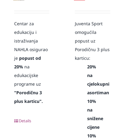
Centar za
Juventa Sport
edukaciju i
omogućila
istraživanja
popust uz
NAHLA osigurao
Porodičnu 3 plus
je
popust od
karticu:
20%
na
20%
edukacijske
na
programe uz
cjelokupni
"Porodičnu 3
asortiman
plus karticu".
10%
na
snižene
Details
cijene
10%