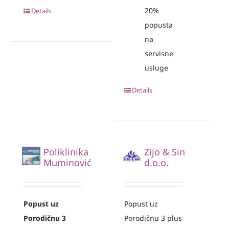
20%
Details
popusta
na
servisne
usluge
Details
Poliklinika
Zijo & Sin
Muminović
d.o.o.
Popust uz
Popust uz
Porodičnu 3
Porodičnu 3 plus