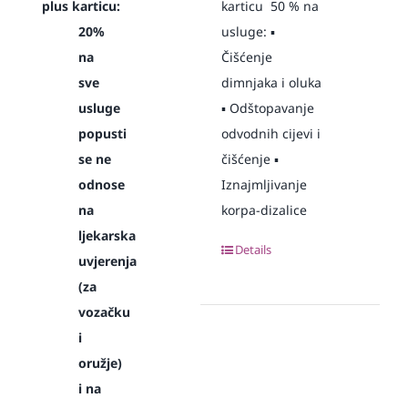
plus karticu:
karticu 50 % na
20%
usluge: ▪️
na
Čišćenje
sve
dimnjaka i oluka
usluge
▪️ Odštopavanje
popusti
odvodnih cijevi i
se ne
čišćenje ▪️
odnose
Iznajmljivanje
na
korpa-dizalice
ljekarska
Details
uvjerenja
(za
vozačku
i
oružje)
i na