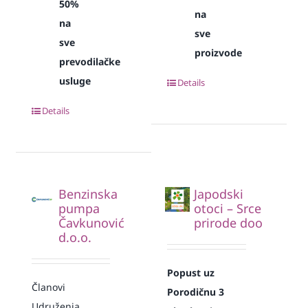
50%
na
na
sve
sve
proizvode
prevodilačke
usluge
Details
Details
Benzinska
Japodski
pumpa
otoci – Srce
Čavkunović
prirode doo
d.o.o.
Popust uz
Članovi
Porodičnu 3
Udruženja