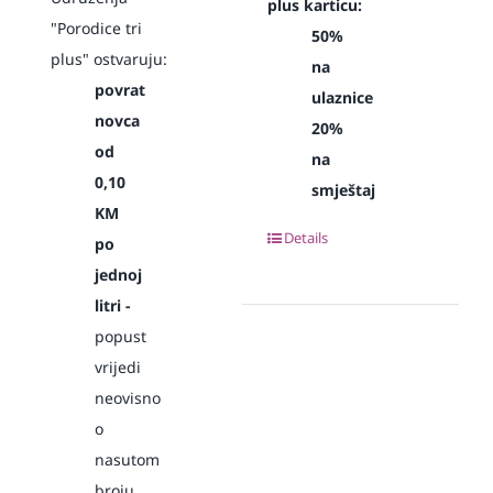
plus karticu:
"Porodice tri
50%
plus" ostvaruju:
na
povrat
ulaznice
novca
20%
od
na
0,10
smještaj
KM
Details
po
jednoj
litri -
popust
vrijedi
neovisno
o
nasutom
broju