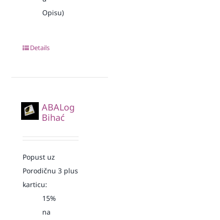
Opisu)
Details
ABALog
Bihać
Popust uz
Porodičnu 3 plus
karticu:
15%
na