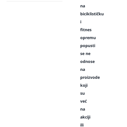
na
biciklističku
i
fitnes
opremu
popusti
se ne
odnose
na
proizvode
koji
su
već
na
akciji
ili