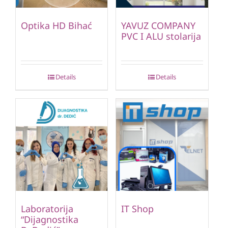
Optika HD Bihać
YAVUZ COMPANY
PVC I ALU stolarija
Details
Details
Laboratorija
IT Shop
“Dijagnostika