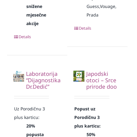
snižene
Guess,Vouage,
mjesečne
Prada
akcije
Details
Details
Laboratorija
Japodski
“Dijagnostika
otoci – Srce
Dr.Dedić”
prirode doo
Uz Porodičnu 3
Popust uz
plus karticu:
Porodičnu 3
20%
plus karticu:
popusta
50%