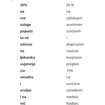
20%
20 %
na
na
sve
cjelokupni
usluge
asortiman
popusti
sunčanih
se ne
i
odnose
dioptrijskih
na
naočala
ljekarska
besplatan
uvjerenja
pregled
(za
10%
vozačku
na
i
sunčane
oružje)
određenih
i na
modela
već
RayBan,