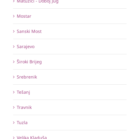
Matuzići - Doboj Jug
Mostar
Sanski Most
Sarajevo
Široki Brijeg
Srebrenik
Tešanj
Travnik
Tuzla
Velika Kladuša