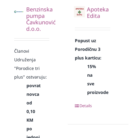
Benzinska
Apoteka
pumpa
Edita
Čavkunović
d.o.o.
Popust uz
Porodičnu 3
Članovi
plus karticu:
Udruženja
15%
"Porodice tri
na
plus" ostvaruju:
sve
povrat
proizvode
novca
od
Details
0,10
KM
po
jednoj