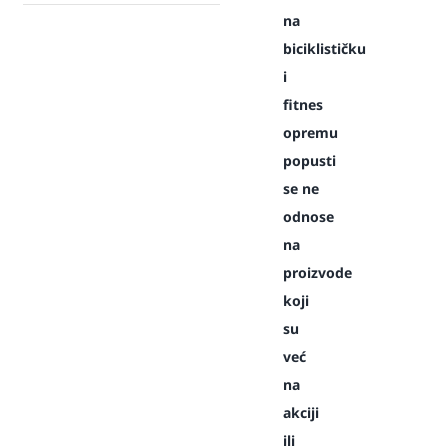
na
biciklističku
i
fitnes
opremu
popusti
se ne
odnose
na
proizvode
koji
su
već
na
akciji
ili