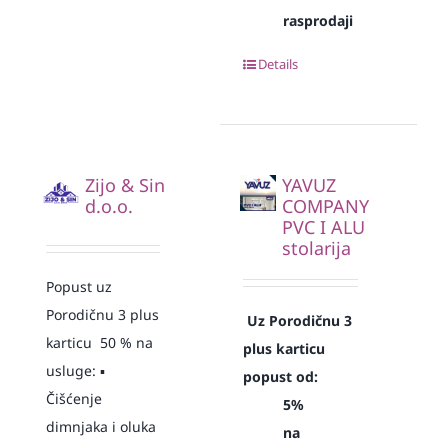
rasprodaji
Details
Zijo & Sin
YAVUZ
d.o.o.
COMPANY
PVC I ALU
stolarija
Popust uz
Porodičnu 3 plus
Uz Porodičnu 3
karticu 50 % na
plus karticu
usluge: ▪️
popust od:
Čišćenje
5%
dimnjaka i oluka
na