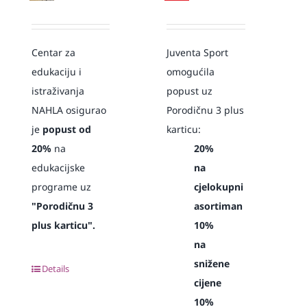
Centar za
Juventa Sport
edukaciju i
omogućila
istraživanja
popust uz
NAHLA osigurao
Porodičnu 3 plus
je
popust od
karticu:
20%
na
20%
edukacijske
na
programe uz
cjelokupni
"Porodičnu 3
asortiman
plus karticu".
10%
na
snižene
Details
cijene
10%