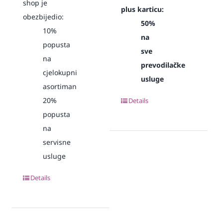
shop je
plus karticu:
obezbijedio:
50%
10%
na
popusta
sve
na
prevodilačke
cjelokupni
usluge
asortiman
20%
Details
popusta
na
servisne
usluge
Details