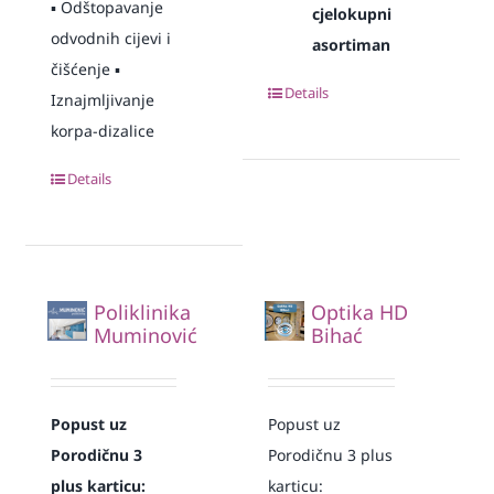
▪️ Odštopavanje
cjelokupni
odvodnih cijevi i
asortiman
čišćenje ▪️
Details
Iznajmljivanje
korpa-dizalice
Details
Poliklinika
Optika HD
Muminović
Bihać
Popust uz
Popust uz
Porodičnu 3
Porodičnu 3 plus
plus karticu:
karticu: