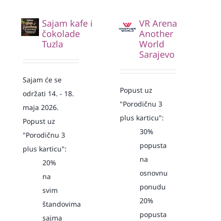
Sajam kafe i
VR Arena
čokolade
Another
Tuzla
World
Sarajevo
Sajam će se
Popust uz
održati 14. - 18.
"Porodičnu 3
maja 2026.
plus karticu":
Popust uz
30%
"Porodičnu 3
popusta
plus karticu":
na
20%
osnovnu
na
ponudu
svim
20%
štandovima
popusta
sajma