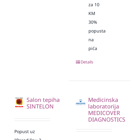
za 10
KM
30%
popusta
na
pića
Details
Salon tepiha
Medicinska
SINTELON
laboratorija
MEDICOVER
DIAGNOSTICS
Popust uz