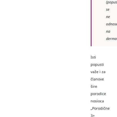
(popus
se
ne
odnos
na
dermat
Isti
popusti
važe i za
članove
šire
porodice
nosioca
„Porodične
3+