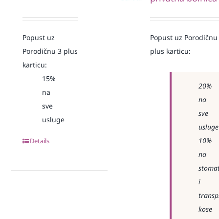
Popust uz
Popust uz Porodičnu
Porodičnu 3 plus
plus karticu:
karticu:
15%
20%
na
na
sve
sve
usluge
usluge
10%
Details
na
stomat
i
transp
kose