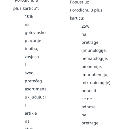
"Porodičnu 3
Popust uz
plus karticu":
Porodičnu 3 plus
10%
karticu:
na
25%
gotovinsko
na
plaćanje
pretrage
tepiha,
(imunologije,
zavjesa
hematologije,
i
biohemije,
svog
imunohemiju,
pratećeg
mikrobiologije)
asortimana,
popusti
uključujući
se ne
i
odnose
artikle
na
na
pretrage