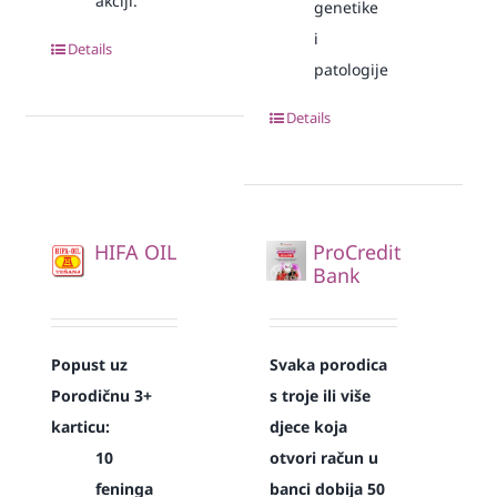
akciji.
genetike
i
Details
patologije
Details
HIFA OIL
ProCredit
Bank
Popust uz
Svaka
porodica
Porodičnu 3+
s troje ili više
karticu:
djece koja
10
otvori račun u
feninga
banci dobija 50