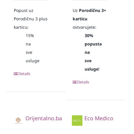
Popust uz
Uz
Porodičnu 3+
Porodičnu 3 plus
karticu
karticu:
ostvarujete:
15%
30%
na
popusta
sve
na
usluge
sve
usluge
!
Details
Details
Orijentalno.ba
Eco Medico