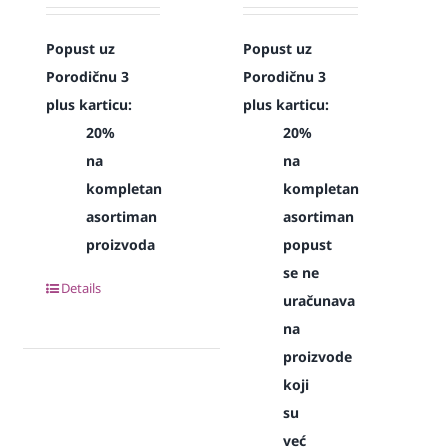
Popust uz
Popust uz
Porodičnu 3
Porodičnu 3
plus karticu:
plus karticu:
20%
20%
na
na
kompletan
kompletan
asortiman
asortiman
proizvoda
popust
se ne
Details
uračunava
na
proizvode
koji
su
već