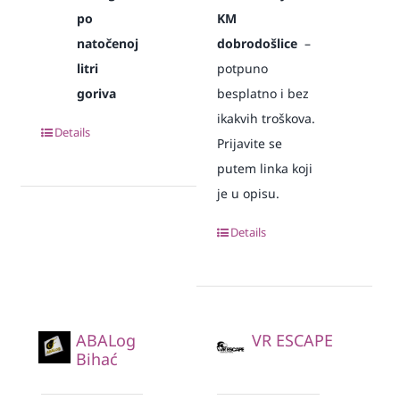
po
KM
natočenoj
dobrodošlice
–
litri
potpuno
goriva
besplatno i bez
ikakvih troškova.
Details
Prijavite se
putem linka koji
je u opisu.
Details
ABALog
VR ESCAPE
Bihać