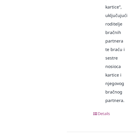
kartice“,
uključujući
roditelje
bračnih
partnera
te braću i
sestre
nosioca
kartice i
njegovog
bračnog
partnera.
Details