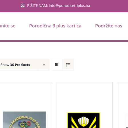
PIŠITE NAM: info@porodicetriplus.ba
anite se
Porodična 3 plus kartica
Podržite nas
Show
36 Products