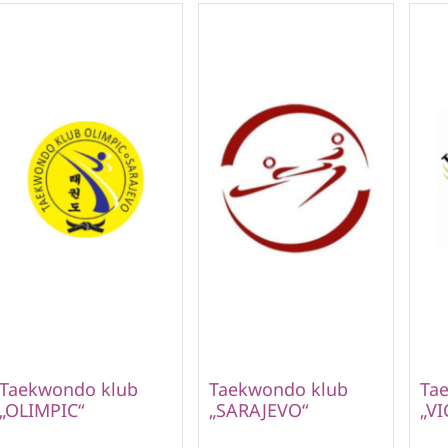
Taekwondo klub
Taekwondo klub
Ta
„OLIMPIC“
„SARAJEVO“
„VI