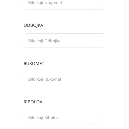

ODBOJKA

RUKOMET

RIBOLOV
