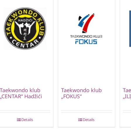
Taekwondo klub
Taekwondo klub
Ta
„CENTAR“ Hadžići
„FOKUS“
„IL
Details
Details