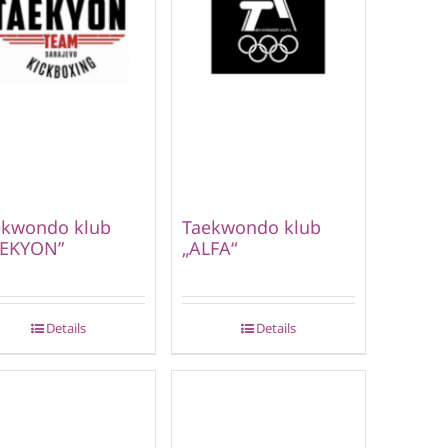
ekwondo klub
Taekwondo klub
AEKYON”
„ALFA“
Details
Details