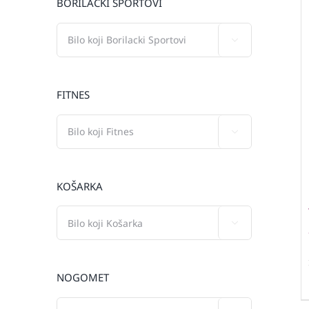
BORILAČKI SPORTOVI

FITNES

KOŠARKA

NOGOMET