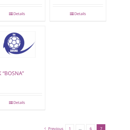
Details
Details
K “BOSNA”
Details
Previous
1
…
6
7