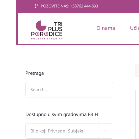
Skip
POZOVITE NAS: +38762 444 893
to
content
O nama
Učl
Pretraga
Dostupno u svim gradovima FBiH
