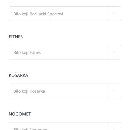

FITNES

KOŠARKA

NOGOMET
