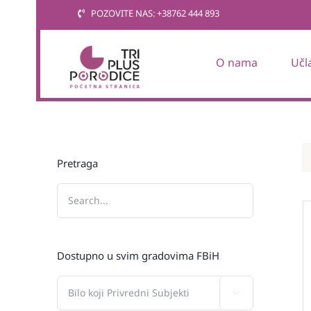
Skip
POZOVITE NAS: +38762 444 893
to
content
O nama
Učl
Pretraga
Dostupno u svim gradovima FBiH
