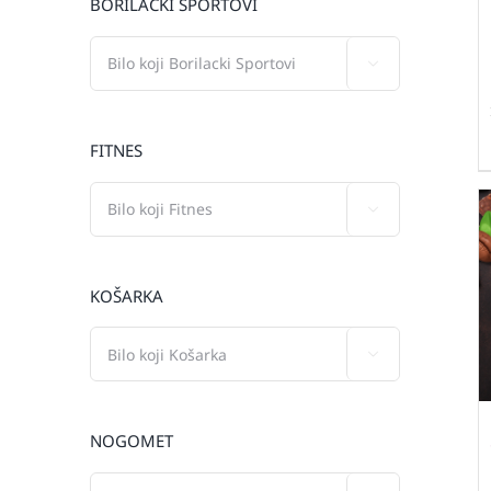
BORILAČKI SPORTOVI

FITNES

KOŠARKA

NOGOMET