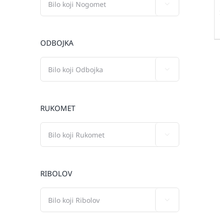

ODBOJKA

RUKOMET

RIBOLOV
