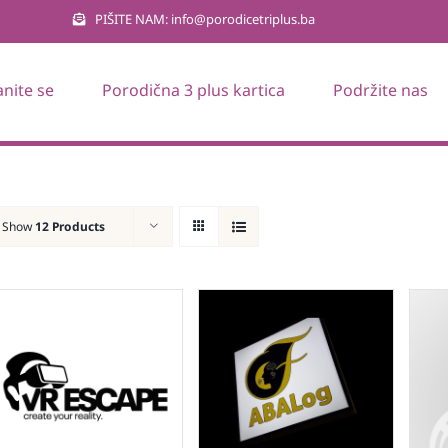
PIŠITE NAM: info@porodicetriplus.ba
anite se
Porodična 3 plus kartica
Podržite nas
Show
12 Products