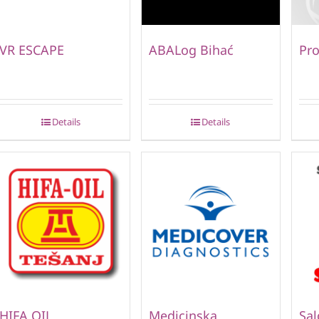
VR ESCAPE
ABALog Bihać
Pro
Details
Details
HIFA OIL
Medicinska
Sal