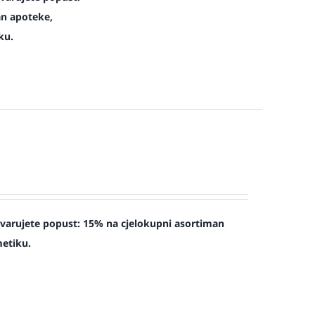
an apoteke,
ku.
tvarujete popust: 15% na cjelokupni asortiman
metiku.