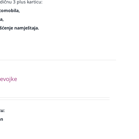
ičnu 3 plus karticu:
tomobila,
a,
šćenje namještaja.
jevojke
cu:
an