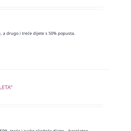
, a drugo i treće dijete s 50% popusta.
LETA”
50%, treće i svako sljedeće dijete – besplatno.