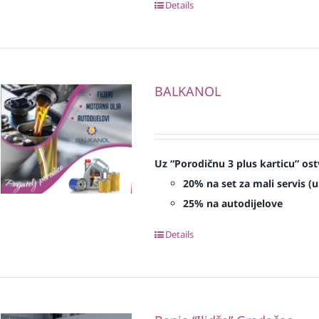
Details
BALKANOL
Uz “Porodičnu 3 plus karticu” ost
20% na set za mali servis (ulj
25% na autodijelove
Details