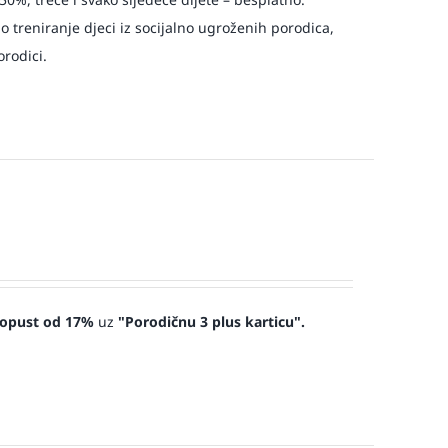
o treniranje djeci iz socijalno ugroženih porodica,
orodici.
opust od 17%
uz
"Porodičnu 3 plus karticu".