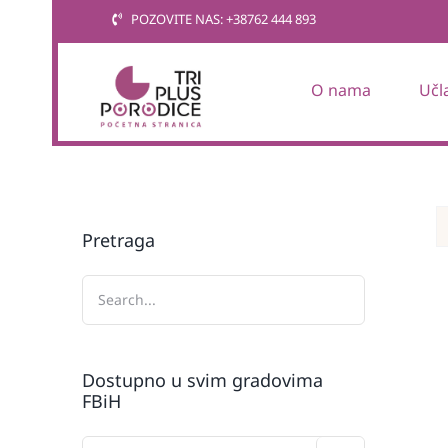
Skip
POZOVITE NAS: +38762 444 893
to
content
O nama
Učl
Pretraga
Dostupno u svim gradovima
FBiH