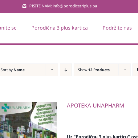
PIŠITE NAM: info@porodicetriplus.ba
anite se
Porodična 3 plus kartica
Podržite nas
Sort by
Name
Show
12 Products
APOTEKA UNAPHARM
Uz "Porodičnu 3 plus karticu" os