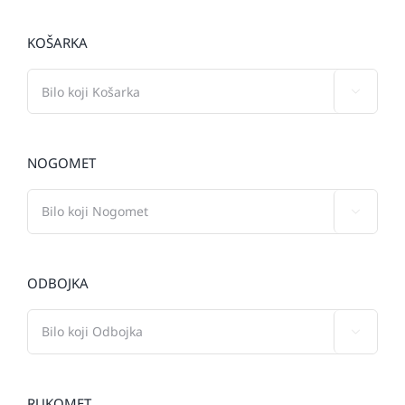
KOŠARKA

NOGOMET

ODBOJKA

RUKOMET