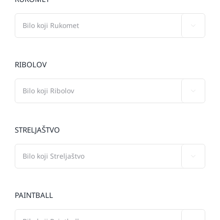

RIBOLOV

STRELJAŠTVO

PAINTBALL