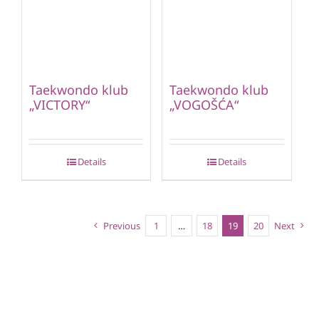
Taekwondo klub
Taekwondo klub
„VICTORY“
„VOGOŠĆA“
Details
Details
Previous
1
…
18
19
20
Next